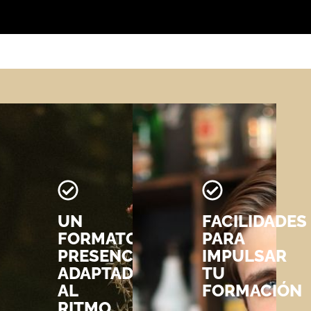
UN
FACILIDADES
ICA,
FORMATO
PARA
O
PRESENCIAL
IMPULSAR
ADAPTADO
TU
N
AL
FORMACIÓN
RITMO