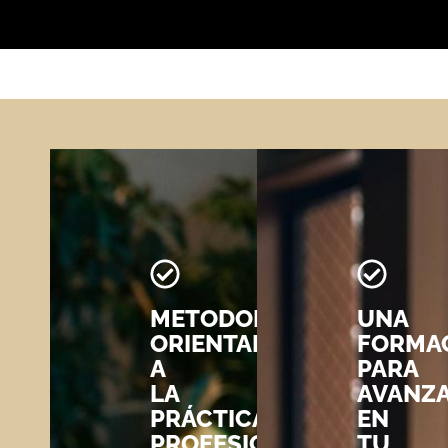
METODOLOGÍA
UNA
ORIENTADA
FORMA
A
PARA
LA
AVANZ
PRÁCTICA
EN
PROFESIONAL
TU